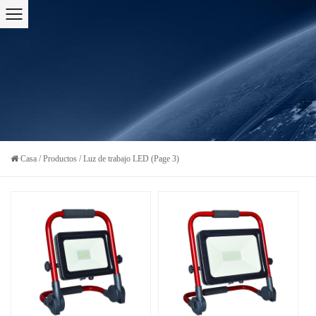
Casa
/
Productos
/
Luz de trabajo LED
(Page 3)