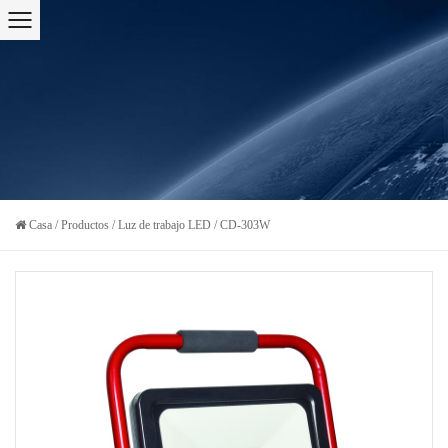
Casa
/
Productos
/
Luz de trabajo LED
/
CD-303W