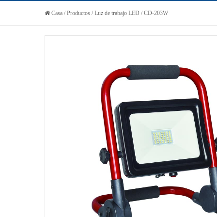
Casa
/
Productos
/
Luz de trabajo LED
/
CD-203W