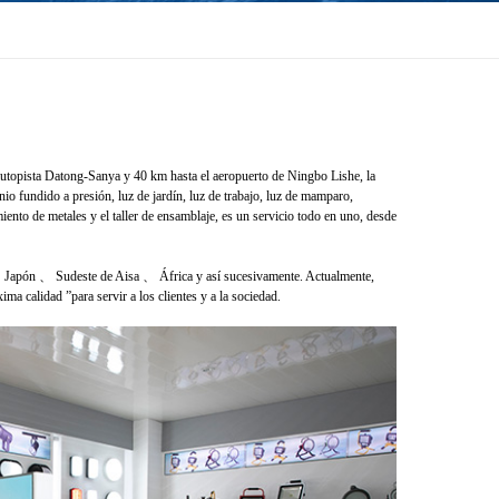
autopista Datong-Sanya y 40 km hasta el aeropuerto de Ningbo Lishe, la
nio fundido a presión, luz de jardín, luz de trabajo, luz de mamparo,
ento de metales y el taller de ensamblaje, es un servicio todo en uno, desde
 Japón 、 Sudeste de Aisa 、 África y así sucesivamente. Actualmente,
a calidad ”para servir a los clientes y a la sociedad.