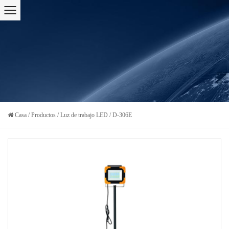
Casa
/
Productos
/
Luz de trabajo LED
/
D-306E